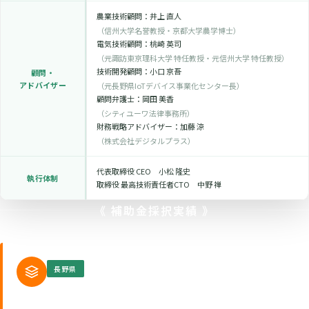
農業技術顧問：井上 直人
（信州大学名誉教授・京都大学農学博士）
電気技術顧問：桃崎 英司
（元諏訪東京理科大学 特任教授・元信州大学 特任教授）
技術開発顧問：小口 京吾
顧問・
アドバイザー
（元長野県IoTデバイス事業化センター長）
顧問弁護士：岡田 美香
（シティユーワ法律事務所）
財務戦略アドバイザー：加藤 涼
（株式会社デジタルプラス）
代表取締役 CEO 小松 隆史
執行体制
取締役 最高技術責任者CTO 中野 禅
《 補助金採択実績 》
長野県
航空機システム等研究開発支援事業補助金
採択年度：2025年度