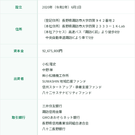
設立
2020年（令和2年）6月1日
〔登記住所〕長野県諏訪市大字四賀９４２番地２
〔本社住所〕長野県諏訪市大字四賀２３３３ー１ K-Lab
住所
〔本社アクセス〕高速バス「諏訪IC前」より徒歩8分
中央自動車道諏訪ICより車で5分
資本金
92,675,800円
小松 隆史
中野 禅
㈱小松精機工作所
出資者
SUWASHIN 地域応援ファンド
信州スタートアップ・承継支援ファンド
八十二サステナビリティファンド
三井住友銀行
諏訪信用金庫
取引銀行
GMOあおぞらネット銀行
長野県信用農業協同組合連合会
八十二長野銀行