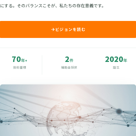
にする。そのバランスこそが、私たちの存在意義です。
ビジョンを読む
70
2
2020
年+
件
年
技術蓄積
補助金採択
設立