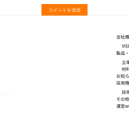
会社
VIS
製品
土
材
お知
採用
採
その
運営we